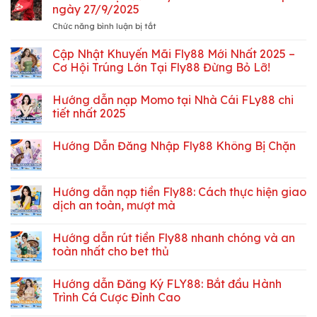
trận
ngày
ngày 27/9/2025
đấu
6/10/2025
ở
Chức năng bình luận bị tắt
Juventus
Phân
gặp
tích
Cập Nhật Khuyến Mãi Fly88 Mới Nhất 2025 –
AC
trận
Milan
Cơ Hội Trúng Lớn Tại Fly88 Đừng Bỏ Lỡ!
đấu
ngày
Crystal
6/10/2025
Hướng dẫn nạp Momo tại Nhà Cái FLy88 chi
Palace
và
tiết nhất 2025
Liverpool
ngày
Hướng Dẫn Đăng Nhập Fly88 Không Bị Chặn
27/9/2025
Hướng dẫn nạp tiền Fly88: Cách thực hiện giao
dịch an toàn, mượt mà
Hướng dẫn rút tiền Fly88 nhanh chóng và an
toàn nhất cho bet thủ
Hướng dẫn Đăng Ký FLY88: Bắt đầu Hành
Trình Cá Cược Đỉnh Cao