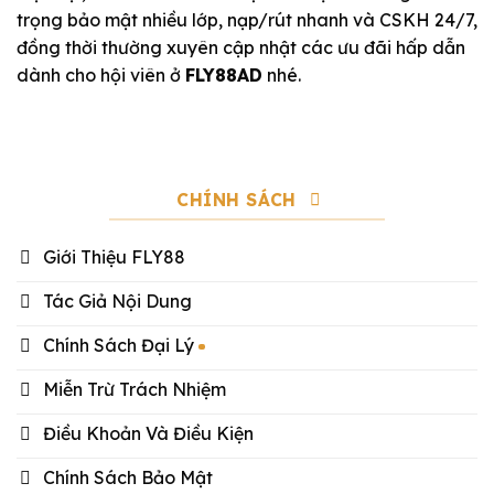
trọng bảo mật nhiều lớp, nạp/rút nhanh và CSKH 24/7,
đồng thời thường xuyên cập nhật các ưu đãi hấp dẫn
dành cho hội viên ở
FLY88AD
nhé.
CHÍNH SÁCH
Giới Thiệu FLY88
Tác Giả Nội Dung
Chính Sách Đại Lý
Miễn Trừ Trách Nhiệm
Điều Khoản Và Điều Kiện
Chính Sách Bảo Mật