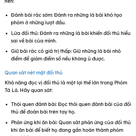
nên:
Đánh bài rác sớm: Đánh ra những lá bài khó tạo
phỏm ở những lượt đầu.
Lừa đối thủ: Đánh ra những lá bài khiến đối thủ hiểu
sai về bài của mình.
Giữ bài rác có giá trị thấp: Giữ những lá bài nhỏ
điểm để giảm điểm số nếu không ù được.
Quan sát nét mặt đối thủ
Khả năng đọc vị đối thủ là một lợi thế lớn trong Phỏm
Tá Lả. Hãy quan sát:
Thói quen đánh bài: Đọc thói quen đánh bài của đối
thủ để đoán bài trên tay họ.
Phản ứng khi ăn bài: Quan sát phản ứng của đối thủ
khi ăn bài để biết họ đang gần hoàn thành phỏm