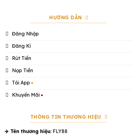
HƯỚNG DẪN
Đăng Nhập
Đăng Kí
Rút Tiền
Nạp Tiền
Tải App
Khuyến Mãi
THÔNG TIN THƯƠNG HIỆU
✈️ Tên thương hiệu
: FLY88